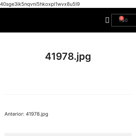
40sge3ik5nqvni5hkoxpl1wvx8u5l9
$
0
41978.jpg
Anterior:
41978.jpg