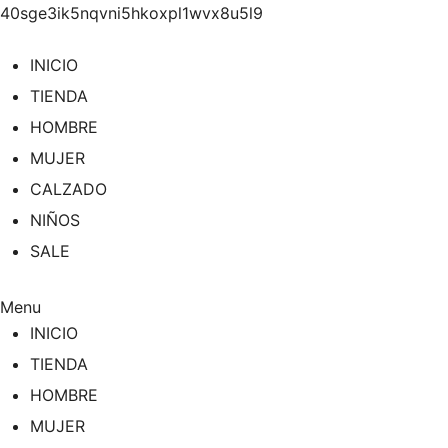
40sge3ik5nqvni5hkoxpl1wvx8u5l9
Saltar
al
INICIO
contenido
TIENDA
HOMBRE
MUJER
CALZADO
NIÑOS
SALE
Menu
INICIO
TIENDA
HOMBRE
MUJER