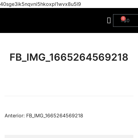
40sge3ik5nqvni5hkoxpl1wvx8u5l9
$
0
FB_IMG_1665264569218
Anterior:
FB_IMG_1665264569218