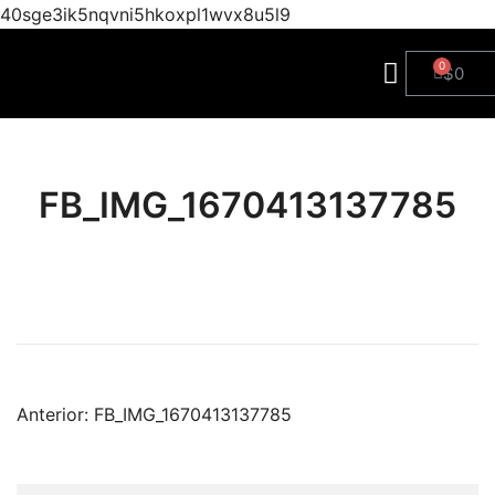
40sge3ik5nqvni5hkoxpl1wvx8u5l9
$
0
FB_IMG_1670413137785
Anterior:
FB_IMG_1670413137785