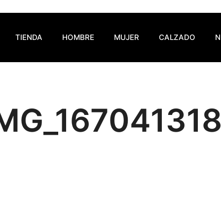
TIENDA
HOMBRE
MUJER
CALZADO
N
IMG_167041318