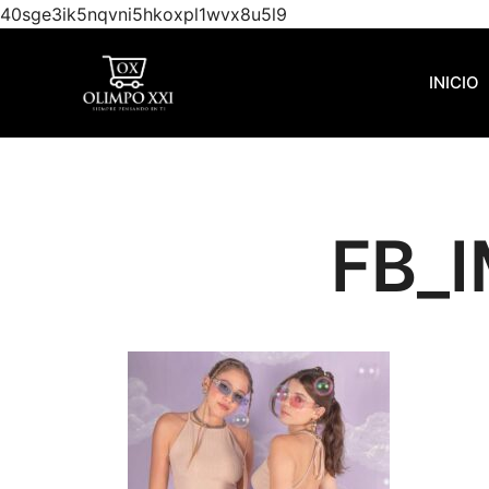
40sge3ik5nqvni5hkoxpl1wvx8u5l9
INICIO
FB_