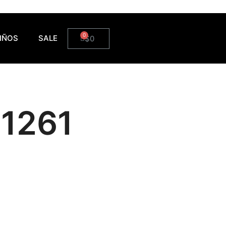
IÑOS
SALE
$
0
1261