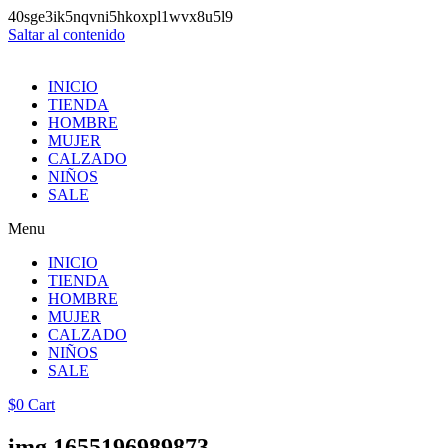
40sge3ik5nqvni5hkoxpl1wvx8u5l9
Saltar al contenido
INICIO
TIENDA
HOMBRE
MUJER
CALZADO
NIÑOS
SALE
Menu
INICIO
TIENDA
HOMBRE
MUJER
CALZADO
NIÑOS
SALE
$
0
Cart
img.1655196989873