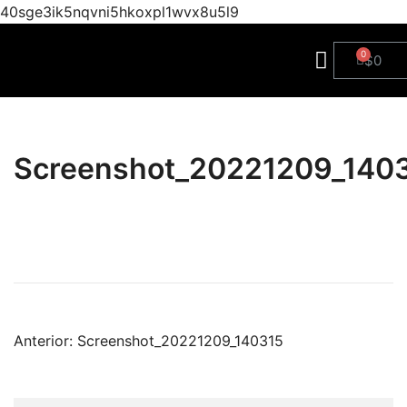
40sge3ik5nqvni5hkoxpl1wvx8u5l9
$
0
Screenshot_20221209_140
Anterior:
Screenshot_20221209_140315