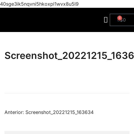
40sge3ik5nqvni5hkoxpl1wvx8u5l9
$
0
Screenshot_20221215_163
Anterior:
Screenshot_20221215_163634