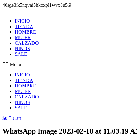
40sge3ik5nqvni5hkoxpl1wvx8u5l9
Saltar
al
INICIO
contenido
TIENDA
HOMBRE
MUJER
CALZADO
NIÑOS
SALE
Menu
INICIO
TIENDA
HOMBRE
MUJER
CALZADO
NIÑOS
SALE
$
0
Cart
WhatsApp Image 2023-02-18 at 11.03.19 