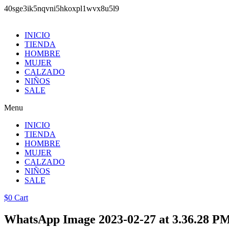
40sge3ik5nqvni5hkoxpl1wvx8u5l9
Saltar
al
INICIO
contenido
TIENDA
HOMBRE
MUJER
CALZADO
NIÑOS
SALE
Menu
INICIO
TIENDA
HOMBRE
MUJER
CALZADO
NIÑOS
SALE
$
0
Cart
WhatsApp Image 2023-02-27 at 3.36.28 PM