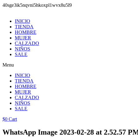
40sge3ik5nqvni5hkoxpl1wvx8u5l9
Saltar
al
INICIO
contenido
TIENDA
HOMBRE
MUJER
CALZADO
NIÑOS
SALE
Menu
INICIO
TIENDA
HOMBRE
MUJER
CALZADO
NIÑOS
SALE
$
0
Cart
WhatsApp Image 2023-02-28 at 2.52.57 P